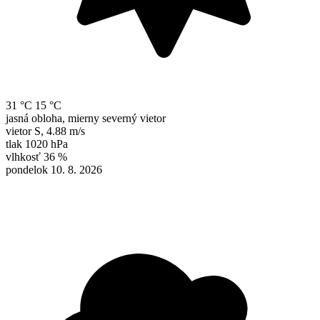
31 °C
15 °C
jasná obloha, mierny severný vietor
vietor
S
,
4.88 m/s
tlak
1020 hPa
vlhkosť
36 %
pondelok 10. 8. 2026