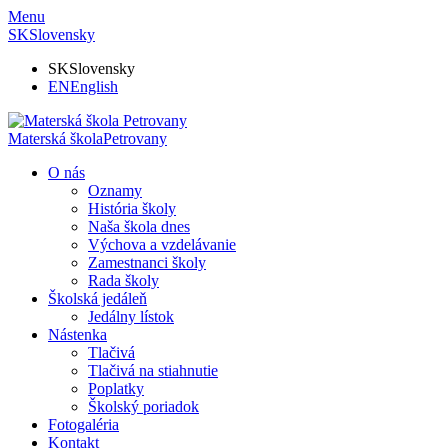
Menu
SK
Slovensky
SK
Slovensky
EN
English
Materská škola
Petrovany
O nás
Oznamy
História školy
Naša škola dnes
Výchova a vzdelávanie
Zamestnanci školy
Rada školy
Školská jedáleň
Jedálny lístok
Nástenka
Tlačivá
Tlačivá na stiahnutie
Poplatky
Školský poriadok
Fotogaléria
Kontakt