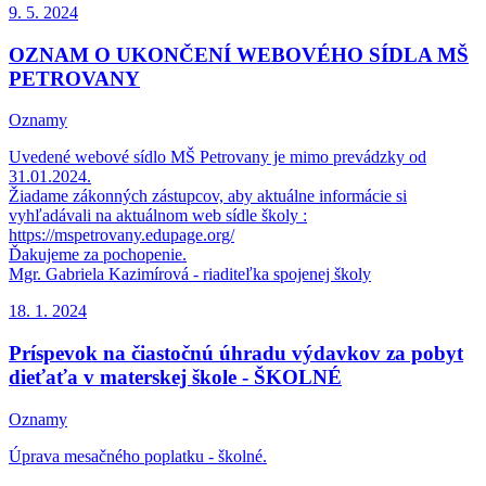
9. 5.
2024
OZNAM O UKONČENÍ WEBOVÉHO SÍDLA MŠ
PETROVANY
Oznamy
Uvedené webové sídlo MŠ Petrovany je mimo prevádzky od
31.01.2024.
Žiadame zákonných zástupcov, aby aktuálne informácie si
vyhľadávali na aktuálnom web sídle školy :
https://mspetrovany.edupage.org/
Ďakujeme za pochopenie.
Mgr. Gabriela Kazimírová - riaditeľka spojenej školy
18. 1.
2024
Príspevok na čiastočnú úhradu výdavkov za pobyt
dieťaťa v materskej škole - ŠKOLNÉ
Oznamy
Úprava mesačného poplatku - školné.