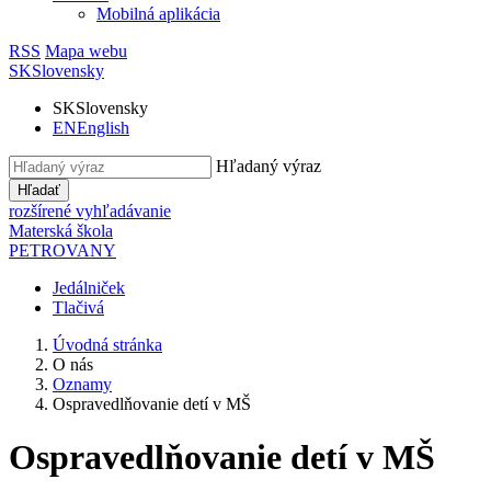
Mobilná aplikácia
RSS
Mapa webu
SK
Slovensky
SK
Slovensky
EN
English
Hľadaný výraz
Hľadať
rozšírené vyhľadávanie
Materská škola
PETROVANY
Jedálniček
Tlačivá
Úvodná stránka
O nás
Oznamy
Ospravedlňovanie detí v MŠ
Ospravedlňovanie detí v MŠ