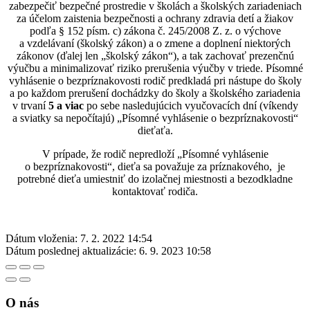
zabezpečiť bezpečné prostredie v školách a školských zariadeniach
za účelom zaistenia bezpečnosti a ochrany zdravia detí a žiakov
podľa § 152 písm. c) zákona č. 245/2008 Z. z. o výchove
a vzdelávaní (školský zákon) a o zmene a doplnení niektorých
zákonov (ďalej len „školský zákon“), a tak zachovať prezenčnú
výučbu a minimalizovať riziko prerušenia výučby v triede. Písomné
vyhlásenie o bezpríznakovosti rodič predkladá pri nástupe do školy
a po každom prerušení dochádzky do školy a školského zariadenia
v trvaní
5 a viac
po sebe nasledujúcich vyučovacích dní (víkendy
a sviatky sa nepočítajú) „Písomné vyhlásenie o bezpríznakovosti“
dieťaťa.
V prípade, že rodič nepredloží „Písomné vyhlásenie
o bezpríznakovosti“, dieťa sa považuje za príznakového, je
potrebné dieťa umiestniť do izolačnej miestnosti a bezodkladne
kontaktovať rodiča.
Dátum vloženia:
7. 2. 2022 14:54
Dátum poslednej aktualizácie:
6. 9. 2023 10:58
O nás