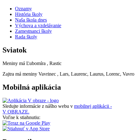
Oznamy
História školy
Naša škola dnes
Výchova a vzdelávanie
Zamestnanci školy
Rada školy
Sviatok
Meniny má
Ľubomíra
, Rastic
Zajtra má meniny
Vavrinec
, Lars, Laurenc, Laurus, Lorenc, Vavro
Mobilná aplikácia
Sledujte informácie z nášho webu v
mobilnej aplikácii -
V OBRAZE.
Voľne k stiahnutiu: