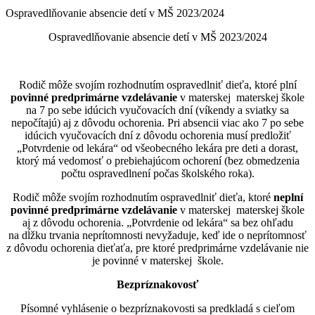
Ospravedlňovanie absencie detí v MŠ 2023/2024
Ospravedlňovanie absencie detí v MŠ 2023/2024
Rodič môže svojím rozhodnutím ospravedlniť dieťa, ktoré plní
povinné predprimárne vzdelávanie
v materskej materskej škole
na 7 po sebe idúcich vyučovacích dní (víkendy a sviatky sa
nepočítajú) aj z dôvodu ochorenia. Pri absencii viac ako 7 po sebe
idúcich vyučovacích dní z dôvodu ochorenia musí predložiť
„Potvrdenie od lekára“ od všeobecného lekára pre deti a dorast,
ktorý má vedomosť o prebiehajúcom ochorení (bez obmedzenia
počtu ospravedlnení počas školského roka).
Rodič môže svojím rozhodnutím ospravedlniť dieťa, ktoré
neplní
povinné predprimárne vzdelávanie
v materskej materskej škole
aj z dôvodu ochorenia. „Potvrdenie od lekára“ sa bez ohľadu
na dĺžku trvania neprítomnosti nevyžaduje, keď ide o neprítomnosť
z dôvodu ochorenia dieťaťa, pre ktoré predprimárne vzdelávanie nie
je povinné v materskej škole.
Bezpríznakovosť
Písomné vyhlásenie o bezpríznakovosti sa predkladá s cieľom