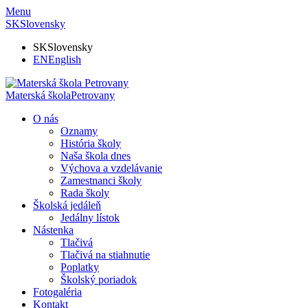
Menu
SK
Slovensky
SK
Slovensky
EN
English
Materská škola
Petrovany
O nás
Oznamy
História školy
Naša škola dnes
Výchova a vzdelávanie
Zamestnanci školy
Rada školy
Školská jedáleň
Jedálny lístok
Nástenka
Tlačivá
Tlačivá na stiahnutie
Poplatky
Školský poriadok
Fotogaléria
Kontakt